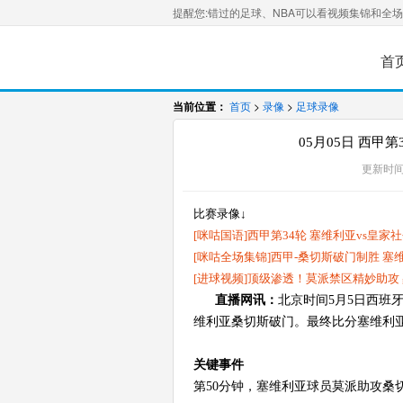
提醒您:错过的足球、NBA可以看视频集锦和全
首
当前位置：
首页
>
录像
>
足球录像
05月05日 西甲
更新时间
比赛录像↓
[咪咕国语]西甲第34轮 塞维利亚vs皇家社
[咪咕全场集锦]西甲-桑切斯破门制胜 塞
[进球视频]顶级渗透！莫派禁区精妙助攻
直播网讯：
北京时间5月5日西班
维利亚桑切斯破门。最终比分塞维利亚 
关键事件
第50分钟，塞维利亚球员莫派助攻桑