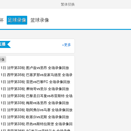
繁体切换
杯
足球录像
篮球录像
+更多
直播
录像
11日 法甲第33轮 图卢兹vs里昂 全场录像回放
11日 西甲第35轮 巴塞罗那vs皇家马德里 全场录
11日 法甲第33轮 雷恩vs巴黎FC 全场录像回放
11日 法甲第33轮 摩纳哥vs里尔 全场录像回放
11日 法甲第33轮 巴黎圣日耳曼vs布雷斯特 全场
放
11日 法甲第33轮 梅斯vs洛里昂 全场录像回放
11日 法甲第33轮 勒阿弗尔vs马赛 全场录像回放
11日 法甲第33轮 欧塞尔vs尼斯 全场录像回放
11日 法甲第33轮 昂热vs斯特拉斯堡 全场录像回
11日 意甲第36轮 AC米兰vs亚特兰大 全场录像