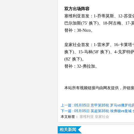
双方出场阵容
塞维利亚首发：1-乔蒂莫斯、12-苏亚佐、
巴尔加斯(75' 换下)、18-阿古梅、17-莫派
替补：38-Nico。
皇家社会首发：1-雷米罗、16-卡莱塔卡、2
换下)、15-马林(58' 换下)、4-戈罗
(82' 换下)。
替补：32-弗拉加。
本站所有视频链接均由网友提供，并链
上一篇 : 05月05日 意甲第35轮 罗马vs佛罗
下一篇 : 05月05日 英超第35轮 埃弗顿vs曼
本文标签：
塞维利亚
皇家社会
相关新闻