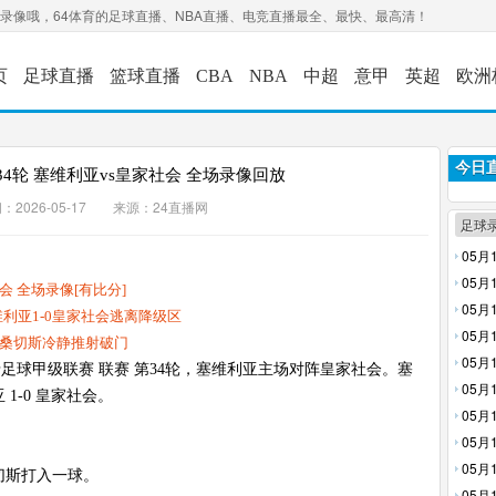
场录像哦，64体育的足球直播、NBA直播、电竞直播最全、最快、最高清！
页
足球直播
篮球直播
CBA
NBA
中超
意甲
英超
欧洲
今日
第34轮 塞维利亚vs皇家社会 全场录像回放
：2026-05-17 来源：24直播网
足球
05月
05月
会 全场录像[有比分]
像回放
05月
维利亚1-0皇家社会逃离降级区
05月
 桑切斯冷静推射破门
05月
牙足球甲级联赛 联赛 第34轮，塞维利亚主场对阵皇家社会。塞
录像回
05月
1-0 皇家社会。
05月
05月
05月
切斯打入一球。
放
05月