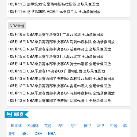
05月11日 法甲第33轮 昂热vs斯特拉斯堡 全场录像回放
05月11日 意甲第36轮 AC米兰vs亚特兰大 全场录像回放
NBA录像
05月16日 CBA季后赛半决赛G1 广厦vs深圳 全场录像回放
05月16日 NBA季后赛西部半决赛G6 马刺vs森林狼 全场录像回放
05月16日 NBA季后赛东部半决赛G6 活塞vs骑士 全场录像回放
05月15日 CBA季后赛半决赛G1 上海vs北京 全场录像回放
05月14日 NBA季后赛东部半决赛G5 骑士vs活塞 全场录像回放
05月13日 CBA季后赛1/4决赛G3 广厦vs山西 全场录像回放
05月13日 NBA季后赛西部半决赛G5 森林狼vs马刺 全场录像回放
05月12日 NBA季后赛西部半决赛G4 雷霆vs湖人 全场录像回放
05月11日 NBA季后赛西部半决赛G4 马刺vs森林狼 全场录像回放
05月12日 NBA季后赛东部半决赛G4 活塞vs骑士 全场录像回放
热门联赛
世界杯
欧洲杯
英超
西甲
意甲
德甲
法甲
中超
韩
篮甲
NBL
CBA
NBA