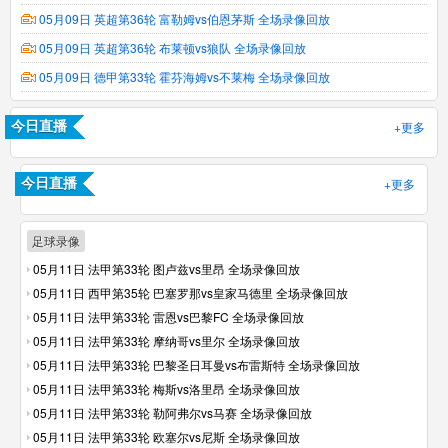
05月09日 英超第36轮 富勒姆vs伯恩茅斯 全场录像回放
05月09日 英超第36轮 布莱顿vs狼队 全场录像回放
05月09日 德甲第33轮 霍芬海姆vs不莱梅 全场录像回放
+更多
今日直播
+更多
今日直播
足球录像
05月11日 法甲第33轮 图卢兹vs里昂 全场录像回放
05月11日 西甲第35轮 巴塞罗那vs皇家马德里 全场录像回放
05月11日 法甲第33轮 雷恩vs巴黎FC 全场录像回放
05月11日 法甲第33轮 摩纳哥vs里尔 全场录像回放
05月11日 法甲第33轮 巴黎圣日耳曼vs布雷斯特 全场录像回放
05月11日 法甲第33轮 梅斯vs洛里昂 全场录像回放
05月11日 法甲第33轮 勒阿弗尔vs马赛 全场录像回放
05月11日 法甲第33轮 欧塞尔vs尼斯 全场录像回放