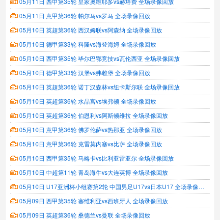
05月11日 西甲第35轮 皇家奥维耶多vs赫塔费 全场录像回放
05月11日 意甲第36轮 帕尔马vs罗马 全场录像回放
05月10日 英超第36轮 西汉姆联vs阿森纳 全场录像回放
05月10日 德甲第33轮 科隆vs海登海姆 全场录像回放
05月10日 西甲第35轮 毕尔巴鄂竞技vs瓦伦西亚 全场录像回放
05月10日 德甲第33轮 汉堡vs弗赖堡 全场录像回放
05月10日 英超第36轮 诺丁汉森林vs纽卡斯尔联 全场录像回放
05月10日 英超第36轮 水晶宫vs埃弗顿 全场录像回放
05月10日 英超第36轮 伯恩利vs阿斯顿维拉 全场录像回放
05月10日 意甲第36轮 佛罗伦萨vs热那亚 全场录像回放
05月10日 意甲第36轮 克雷莫内塞vs比萨 全场录像回放
05月10日 西甲第35轮 马略卡vs比利亚雷亚尔 全场录像回放
05月10日 中超第11轮 青岛海牛vs大连英博 全场录像回放
05月10日 U17亚洲杯小组赛第2轮 中国男足U17vs日本U17 全场录像回放
05月09日 西甲第35轮 塞维利亚vs西班牙人 全场录像回放
05月09日 英超第36轮 桑德兰vs曼联 全场录像回放