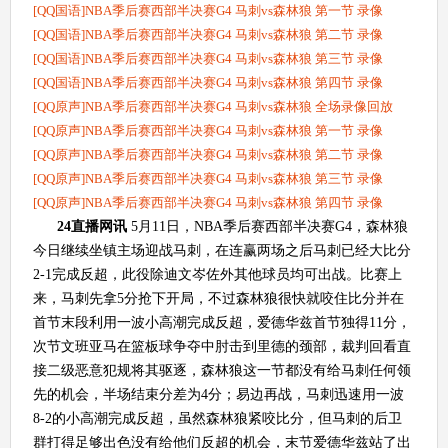
[QQ国语]NBA季后赛西部半决赛G4 马刺vs森林狼 第一节 录像
[QQ国语]NBA季后赛西部半决赛G4 马刺vs森林狼 第二节 录像
[QQ国语]NBA季后赛西部半决赛G4 马刺vs森林狼 第三节 录像
[QQ国语]NBA季后赛西部半决赛G4 马刺vs森林狼 第四节 录像
[QQ原声]NBA季后赛西部半决赛G4 马刺vs森林狼 全场录像回放
[QQ原声]NBA季后赛西部半决赛G4 马刺vs森林狼 第一节 录像
[QQ原声]NBA季后赛西部半决赛G4 马刺vs森林狼 第二节 录像
[QQ原声]NBA季后赛西部半决赛G4 马刺vs森林狼 第三节 录像
[QQ原声]NBA季后赛西部半决赛G4 马刺vs森林狼 第四节 录像
24直播网讯
5月11日，NBA季后赛西部半决赛G4，森林狼
今日继续坐镇主场迎战马刺，在连赢两场之后马刺已经大比分
2-1完成反超，此役除迪文岑佐外其他球员均可出战。比赛上
来，马刺先拿5分抢下开局，不过森林狼很快就咬住比分并在
首节末段利用一波小高潮完成反超，爱德华兹首节独得11分，
次节文班亚马在篮板球争夺中肘击到里德的颈部，裁判回看直
接二级恶意犯规将其驱逐，森林狼这一节都没有给马刺任何领
先的机会，半场结束分差为4分；易边再战，马刺迅速用一波
8-2的小高潮完成反超，虽然森林狼紧咬比分，但马刺的后卫
群打得足够出色没有给他们反超的机会，末节爱德华兹站了出