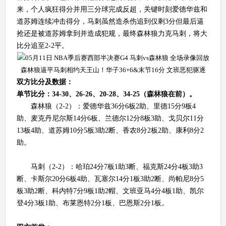
来，个人疯狂得分并用三分球完成反超，关键时刻爱德华兹和
道苏姆连续冲击得分，马刺虽然造杀伤追到仅剩3分但最后逼
抢还是被道苏姆拿到并造成犯规，最终森林狼力克马刺，将大
比分追至2-2平。
森林狼逼平马刺相约天王山！华子36+6&末节16分 文班恶犯驱逐
双方比分及数据：
单节比分：34-30、26-26、20-28、34-25（森林狼在前）。
森林狼（2-2）：爱德华兹36分6板2助、里德15分9板4
助、麦克丹尼尔斯14分6板、兰德尔12分8板3助、戈贝尔11分
13板4助、道苏姆10分5板3助2断、香农8分2板2助、康利8分2
助。
马刺（2-2）：哈珀24分7板1助3断、福克斯24分4板3助3
断、卡斯尔20分6板4助、瓦塞尔14分1板3助2断、尚帕尼8分5
板3助2断、科内特7分9板1助2帽、文班亚马4分4板1助、凯尔
登4分3板1助、布莱恩特2分1板、巴恩斯2分1板。