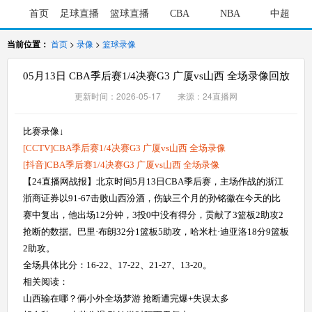
首页
足球直播
篮球直播
CBA
NBA
中超
当前位置：
首页
>
录像
>
篮球录像
05月13日 CBA季后赛1/4决赛G3 广厦vs山西 全场录像回放
更新时间：2026-05-17 来源：24直播网
比赛录像↓
[CCTV]CBA季后赛1/4决赛G3 广厦vs山西 全场录像
[抖音]CBA季后赛1/4决赛G3 广厦vs山西 全场录像
【24直播网战报】北京时间5月13日CBA季后赛，主场作战的浙江
浙商证券以91-67击败山西汾酒，伤缺三个月的孙铭徽在今天的比
赛中复出，他出场12分钟，3投0中没有得分，贡献了3篮板2助攻2
抢断的数据。巴里·布朗32分1篮板5助攻，哈米杜·迪亚洛18分9篮板
2助攻。
全场具体比分：16-22、17-22、21-27、13-20。
相关阅读：
山西输在哪？俩小外全场梦游 抢断遭完爆+失误太多