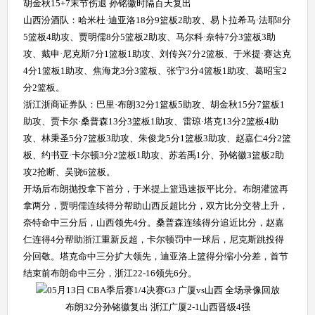
胡金秋15+7末节伤退 孙铭徽时隔百天复出
山西汾酒队：哈米杜·迪亚洛18分9篮板2助攻、易卜拉希马·法耶8分
5篮板4助攻、贾明儒8分5篮板2助攻、马尔科·奈特7分3篮板3助
攻、戴申·尼克斯7分1篮板1助攻、刘传兴7分2篮板、于米提·赛达克
4分1篮板1助攻、焦海龙3分3篮板、张宁3分4篮板1助攻、葛昭宝2
分2篮板。
浙江浙商证券队：巴里·布朗32分1篮板5助攻、胡金秋15分7篮板1
助攻、贾卡尔·桑普森13分3篮板1助攻、雷琼·塔克13分2篮板4助
攻、林秉圣5分7篮板3助攻、朱俊龙5分1篮板3助攻、赵嘉仁4分2篮
板、约书亚·卡尔顿3分2篮板1助攻、苏若禹1分、孙铭徽3篮板2助
攻2抢断、吴骁6篮板。
开场后布朗抛投拿下首分，于米提上篮迅速扳平比分。布朗灌篮再
拿两分，贾明儒连续得分帮助山西反超比分，双方比分交替上升，
奈特命中三分后，山西领先4分。桑普森连续得分追近比分，赵嘉
仁连得4分帮助浙江重新反超，卡尔顿罚中一球后，尼克斯跳投得
分回敬。塔克命中三分扩大领先，迪亚洛上篮得分缩小分差，首节
结束前布朗命中三分，浙江22-16领先6分。
布朗32分孙铭徽复出 浙江广厦2-1山西晋级4强