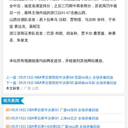
全中后，迪亚洛灌篮得分，之后三罚两中再拿两分，苏若禹罚中最
后一分，最终主场作战的浙江以91-67击败山西。
山西汾酒队首发：易卜拉希马·法耶、贾明儒、马尔科·奈特、于米
提·赛达克、葛昭宝
浙江浙商证券队首发：巴里·布朗、胡金秋、贾卡尔·桑普森、林秉
圣、朱俊龙
本站所有视频链接均由网友提供，并链接到其他网站播放。
上一篇 : 05月12日 NBA季后赛西部半决赛G4 雷霆vs湖人 全场录像回放
下一篇 : 05月13日 NBA季后赛西部半决赛G5 森林狼vs马刺 全场录像回放
本文标签：
广厦
山西
相关新闻
05月16日 CBA季后赛半决赛G1 广厦vs深圳 全场录像回放
05月15日 CBA季后赛半决赛G1 上海vs北京 全场录像回放
05月13日 CBA季后赛1/4决赛G3 广厦vs山西 全场录像回放