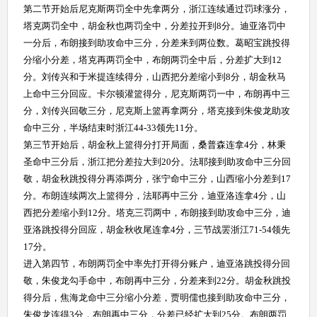
第二节开始后尼克斯两罚全中先拿两分，浙江连续通过罚球涨分，
塔克两罚全中，胡金秋也两罚全中，分差拉开到8分。迪亚洛罚中
一分后，布朗接到助攻命中三分，分差来到两位数。葛昭宝跳投得
分缩小分差，塔克再两罚全中，布朗两罚全中后，分差扩大到12
分。刘传兴和于米提连续得分，山西把分差缩小到8分，胡金秋马
上命中三分回应。卡尔顿灌篮得分，尼克斯两罚一中，布朗再中三
分，刘传兴回敬三分，尼克斯上篮再拿两分，塔克接到朱俊龙助攻
命中三分，半场结束时浙江44-33领先11分。
第三节开始后，胡金秋上篮得分打开局面，桑普森连拿4分，林秉
圣命中三分后，浙江把分差拉大到20分。法耶接到助攻命中三分回
敬，胡金秋跳投得分再添两分，张宁命中三分，山西缩小分差到17
分。布朗连续两次上篮得分，法耶再中三分，迪亚洛连拿4分，山
西把分差缩小到12分。塔克三罚两中，布朗接到助攻命中三分，迪
亚洛跳投得分回应，胡金秋收尾连拿4分，三节战罢浙江71-54领先
17分。
进入第四节，布朗两罚全中率先打开得分账户，迪亚洛跳投得分回
敬，朱俊龙勾手命中，布朗再中三分，分差来到22分。胡金秋跳投
得分后，焦海龙命中三分缩小分差，贾明儒也接到助攻命中三分，
朱俊龙连得3分，布朗再中三分，分差已经扩大到25分。布朗两罚