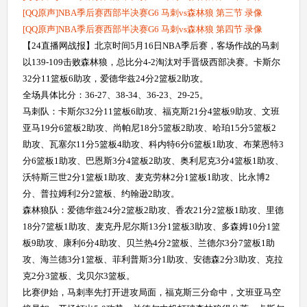
[QQ原声]NBA季后赛西部半决赛G6 马刺vs森林狼 第三节 录像
[QQ原声]NBA季后赛西部半决赛G6 马刺vs森林狼 第四节 录像
【24直播网战报】北京时间5月16日NBA季后赛，客场作战的马刺
以139-109击败森林狼，总比分4-2淘汰对手晋级西部决赛。卡斯尔
32分11篮板6助攻，爱德华兹24分2篮板2助攻。
全场具体比分：36-27、38-34、36-23、29-25。
马刺队：卡斯尔32分11篮板6助攻、福克斯21分4篮板9助攻、文班
亚马19分6篮板2助攻、尚帕尼18分5篮板2助攻、哈珀15分5篮板2
助攻、瓦塞尔11分5篮板4助攻、科内特6分6篮板1助攻、布莱恩特3
分6篮板1助攻、巴恩斯3分4篮板2助攻、奥利尼克3分4篮板1助攻、
沃特斯三世2分1篮板1助攻、麦克劳林2分1篮板1助攻、比永博2
分、普拉姆利2分2篮板、约翰逊2助攻。
森林狼队：爱德华兹24分2篮板2助攻、香农21分2篮板1助攻、里德
18分7篮板1助攻、麦克丹尼尔斯13分1篮板3助攻、多森姆10分1篮
板9助攻、康利6分4助攻、贝兰热4分2篮板、兰德尔3分7篮板1助
攻、海兰德3分1篮板、菲利普斯3分1助攻、安德森2分3助攻、克拉
克2分3篮板、戈贝尔3篮板。
比赛伊始，马刺率先打开进攻局面，福克斯三分命中，文班亚马空