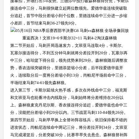
接暴扣，开场打出5-0攻势。兰德尔中投打破森林狼得分荒，卡斯尔
接连命中三分，马刺很快建立起两位数领先。爱德华兹连续突破取
分追赶，首节中段分差缩小到个位数，里德连续命中三分进一步缩
小差距，首节结束马刺36-27领先9分。
重返西决！文班19+6卡斯尔32+11 马刺4-2淘汰森林狼
第二节开始后，马刺开局迅速发力，文班亚马连取4分，卡斯尔、
瓦塞尔接连得分，不到五分钟马刺就将分差拉开到20分，瓦塞尔再
中三分，哈珀篮下得分后，领先优势来到29分。森林狼随后调整攻
势，香农连续突破得分，里德添篮缩小分差，后半段爱德华兹开
火，连续取分后一度将分差缩小到13分，尚帕尼半场前命中三分，
半场结束马刺74-61领先森林狼。
进入第三节，卡斯尔延续火热手感，多次在外线命中三分，福克斯
和文班亚马也轮番冲击内线取分，马刺始终将分差维持在20分以
上。森林狼麦克丹尼尔斯、香农接连得分追赶，爱德华兹也命中三
分，没能把分差缩小到20分以内。三节战罢马刺110-84领先26分。
第四节开始后，马刺早早换上全替补阵容练兵，依旧保持着不错的
进攻状态，尚帕尼连续命中两记三分，将分差拉开到34分，文班亚
马完成灌篮后，分差突破30分，比赛早早失去悬念。森林狼替补阵